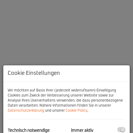
Cookie Einstellungen
Wir möchten auf Basis Ihrer (jederzeit widerrufbaren) Einwilligung
Cookies zum Zweck der Verbesserung unserer Website sowie zur
Beschreibung
Analyse Ihres Userverhaltens verwenden, die dazu personenbezogene
Daten verarbeiten. Nähere Informationen finden Sie in unserer
Die Top 4 befindet sich im Erdgeschoss, gliedert sich wie folgt:
Datenschutzerklärung
und unserer
Cookie Policy
.
Wohnküche mit Ausgang zur Freifläche, zwei Schlafzimmer, Bad
mit Dusche, separater Toilette und einem Abstellraum.
Technisch notwendige
immer aktiv
Das Projekt Sonnberg bietet auf insgesamt vier Wohnebenen