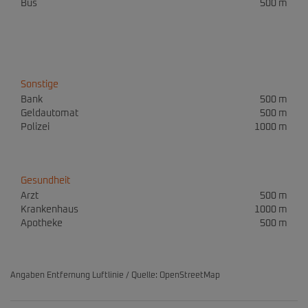
Bus
500 m
Sonstige
Bank
500 m
Geldautomat
500 m
Polizei
1000 m
Gesundheit
Arzt
500 m
Krankenhaus
1000 m
Apotheke
500 m
Angaben Entfernung Luftlinie / Quelle: OpenStreetMap