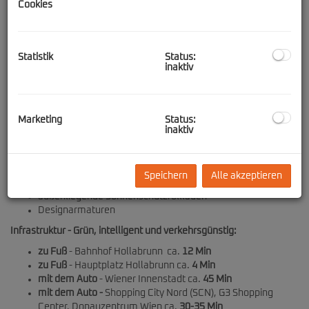
Cookies
Platz für 32 freifinanzierte Wohneinheiten. Durchdachte
Grundrisse, hochwertige Ausstattungsdetails sowie Balkone und
Terrassen, prägen die Ein- bis Vier-Zimmerwohnungen. Zusätzlich
lädt das begrünte Dachgeschoss zum Entspannen, -
Statistik
Status:
Entschleunigen und Sonnenbaden ein. In der hauseigenen
inaktiv
Tiefgarage stehen den Bewohnern insgesamt 48 PKW-Stellplätze
zur Verfügung.
Ein Stellplatz muss verpflichtend erworben
werden.
Marketing
Status:
Projektwebseite:
www.sonnberg-hollabrunn.at
inaktiv
Ausstattungsmerkmale:
bodentiefe Fensterfronten
Speichern
Alle akzeptieren
Echtholzparkett
außenliegende Sonnenschutzrollläden
Designarmaturen
Infrastruktur - Grün, intelligent und verkehrsgünstig:
zu Fuß
- Bahnhof Hollabrunn ca.
12 Min
zu Fuß
- Hauptplatz Hollabrunn ca.
4 Min
mit dem Auto
- Wiener Innenstadt ca.
45 Min
mit dem Auto -
Shopping City Nord (SCN), G3 Shopping
Center, Donauzentrum Wien ca.
30-35 Min