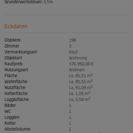
Grunderwerbsteuer:
3,5%
Eckdaten
Objektnr.
198
Zimmer
3
Vermarktungsart
Kauf
Objektart
Wohnung
Kaufpreis
376.950,00 €
Nutzungsart
Wohnen
2
Fläche
ca. 85,51 m
2
Wohnfläche
ca. 85,51 m
2
Nutzfläche
ca. 91,09 m
2
Kellerfläche
ca. 1,05 m
2
Loggiafläche
ca. 5,58 m
Bäder
1
WC
1
Loggien
1
Keller
1
Abstellräume
1