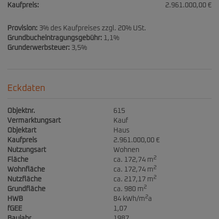
Kaufpreis:
2.961.000,00 €
Provision:
3% des Kaufpreises zzgl. 20% USt.
Grundbucheintragungsgebühr:
1,1%
Grunderwerbsteuer:
3,5%
Eckdaten
Objektnr.
615
Vermarktungsart
Kauf
Objektart
Haus
Kaufpreis
2.961.000,00 €
Nutzungsart
Wohnen
2
Fläche
ca. 172,74 m
2
Wohnfläche
ca. 172,74 m
2
Nutzfläche
ca. 217,17 m
2
Grundfläche
ca. 980 m
2
HWB
84 kWh/m
a
fGEE
1,07
Baujahr
1987