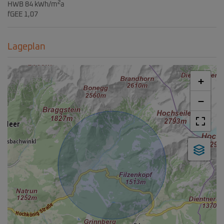
2
HWB
84 kWh/m
a
fGEE
1,07
Lageplan
+
−