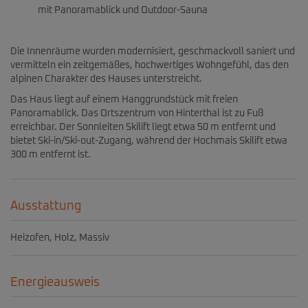
mit Panoramablick und Outdoor-Sauna
Die Innenräume wurden modernisiert, geschmackvoll saniert und
vermitteln ein zeitgemäßes, hochwertiges Wohngefühl, das den
alpinen Charakter des Hauses unterstreicht.
Das Haus liegt auf einem Hanggrundstück mit freien
Panoramablick. Das Ortszentrum von Hinterthal ist zu Fuß
erreichbar. Der Sonnleiten Skilift liegt etwa 50 m entfernt und
bietet Ski-in/Ski-out-Zugang, während der Hochmais Skilift etwa
300 m entfernt ist.
Ausstattung
Heizofen
Holz
Massiv
Energieausweis