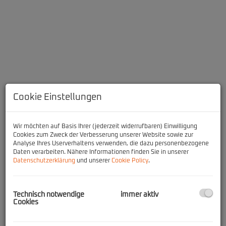
Cookie Einstellungen
Wir möchten auf Basis Ihrer (jederzeit widerrufbaren) Einwilligung
Cookies zum Zweck der Verbesserung unserer Website sowie zur
Analyse Ihres Userverhaltens verwenden, die dazu personenbezogene
Beschreibung
Daten verarbeiten. Nähere Informationen finden Sie in unserer
Datenschutzerklärung
und unserer
Cookie Policy
.
Dieses charmante Ferienhaus in bester Lage von Hinterthal
präsentiert sich nach einer umfassenden Innenrenovierung in
neuem Glanz. Während das ursprüngliche Gebäude aus dem Jahr
Technisch notwendige
immer aktiv
Cookies
1987 stammt, wurde das Haus innen vollständig erneuert und
überzeugt heute durch ein modernes, hochwertiges
Erscheinungsbild sowie ein stimmiges Wohnkonzept.