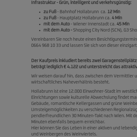
Infrastruktur - Grün, intelligent und verkehrsgünstig:
zu Fuß
- Bahnhof Hollabrunn ca.
12 Min
zu Fuß
- Hauptplatz Hollabrunn ca.
4 Min
mit dem Auto
- Wiener Innenstadt ca.
45 Min
mit dem Auto -
Shopping City Nord (SCN), G3 S
Vereinbaren Sie noch heute einen Besichtigungstermin
0664 968 10 33 und lassen Sie sich von dieser einziga
Der Kaufpreis inkludiert bereits zwei Garagenstellplät
beträgt lediglich € 4.122 und unterstreicht das attrakt
Wir weisen darauf hin, dass zwischen dem Vermittler u
wirtschaftliches Naheverhältnis besteht.
Hollabrunn ist eine 12.000 Einwohner-Stadt im westlic
Einrichtungen sowie kulturelle Abwechslung findet man
Gebäude, romantische Kellergassen und grüne Weinberg
Umsteigemöglichkeiten zu verschiedenen Regionalzügen
pendlerfreundlichen 30 Minuten-Takt nach Wien. Mit d
Minuten ebenfalls bequem erreichbar.
Hier können Sie das Leben in einer aktiven und lebe
und Weinbergen des Weinviertels.