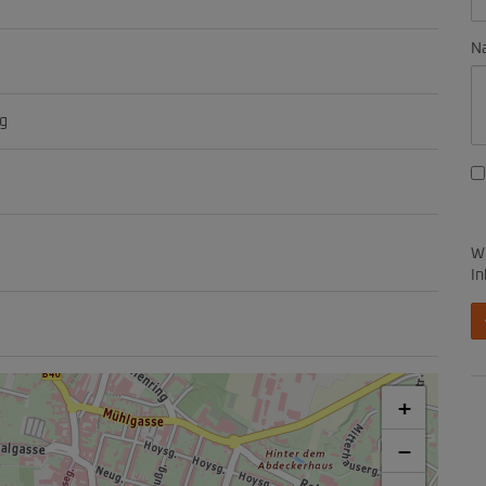
Na
g
Wi
In
+
−