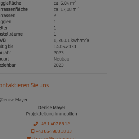
2
ggiafläche
ca. 6,84 m
2
rrassenfläche
ca. 17,08 m
rrassen
2
oggien
1
ller
1
bstellräume
1
2
WB
B, 26.01 kWh/m
a
ltig bis
14.06.2030
ujahr
2023
auart
Neubau
eziehbar
2023
ontaktieren Sie uns
Denise Mayer
Projektleitung Immobilien
+43 1 407 83 12
+43 664 968 10 33