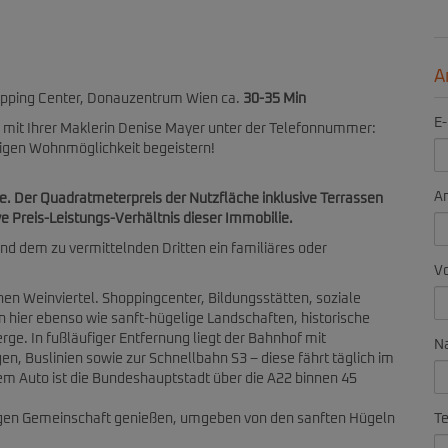
A
hopping Center, Donauzentrum Wien ca.
30-35 Min
E-
 mit Ihrer Maklerin Denise Mayer unter der Telefonnummer:
rtigen Wohnmöglichkeit begeistern!
A
ze. Der Quadratmeterpreis der Nutzfläche inklusive Terrassen
ive Preis-Leistungs-Verhältnis dieser Immobilie.
nd dem zu vermittelnden Dritten ein familiäres oder
V
hen Weinviertel. Shoppingcenter, Bildungsstätten, soziale
 hier ebenso wie sanft-hügelige Landschaften, historische
e. In fußläufiger Entfernung liegt der Bahnhof mit
N
, Buslinien sowie zur Schnellbahn S3 – diese fährt täglich im
em Auto ist die Bundeshauptstadt über die A22 binnen 45
Te
ndigen Gemeinschaft genießen, umgeben von den sanften Hügeln