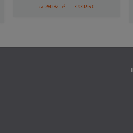
2
ca. 260,32 m
3.930,96 €