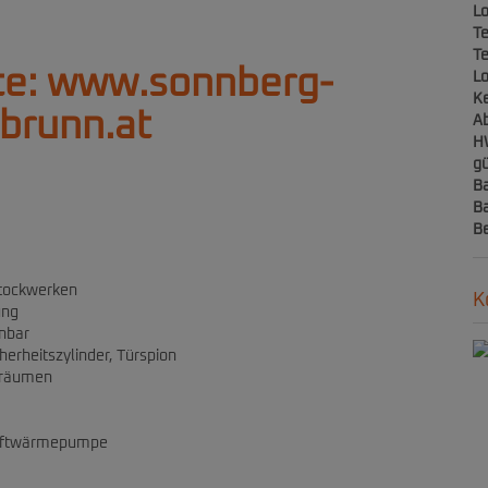
Lo
Te
Te
te:
www.sonnberg-
L
Ke
abrunn.at
A
H
gü
Ba
B
B
Stockwerken
K
ung
enbar
herheitszylinder, Türspion
tsräumen
Luftwärmepumpe