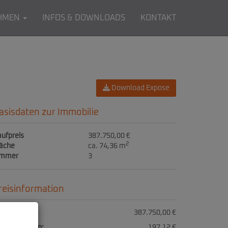
HMEN
INFOS & DOWNLOADS
KONTAKT
Download Expose
asisdaten zur Immobilie
ufpreis
387.750,00 €
2
läche
ca. 74,36 m
immer
3
reisinformation
ufpreis:
387.750,00 €
triebskosten:
197,12 €