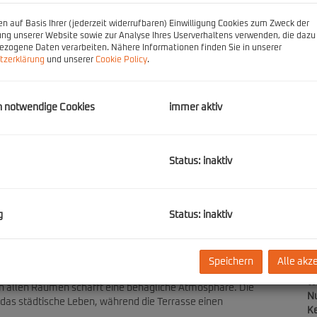
Re
n auf Basis Ihrer (jederzeit widerrufbaren) Einwilligung Cookies zum Zweck der
U
ng unserer Website sowie zur Analyse Ihres Userverhaltens verwenden, die dazu
zogene Daten verarbeiten. Nähere Informationen finden Sie in unserer
m
tzerklärung
und unserer
Cookie Policy
.
G
G
h notwendige Cookies
immer aktiv
E
Status: inaktiv
Ob
Z
V
g
Status: inaktiv
 wie folgt: Wohnküche und zwei Schlafzimmer mit Ausgang zur
Ob
nem Abstellraum.
Ka
N
für gemeinsame Abende. Zwei Schlafzimmer bieten ausreichend
Speichern
Alle akz
F
iner bodengleichen Dusche ausgestattet. Ein separates WC
W
in allen Räumen schafft eine behagliche Atmosphäre. Die
Nu
das städtische Leben, während die Terrasse einen
Ke