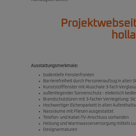
Projektwebsei
holl
Ausstattungsmerkmale:
bodentiefe Fensterfronten
Barrierefreiheit durch Personenaufzug in allen 
Kunststofffenster mit Aluschale 3-fach Verglas
außenliegender Sonnenschutz - elektrisch bedi
Brandschutztüren mit 3-facher Verriegelung: Sic
Hochwertiger Eichenparkett in allen Aufenthal
Nassräume mit Fliesen ausgestattet
Telefon- und Kabel-TV-Anschluss vorhanden
Heizung und Warmwasserversorgung mittels 
Designarmaturen