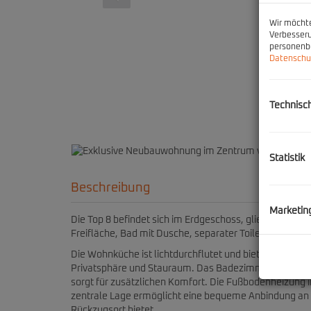
Wir möchte
Verbesseru
personenbe
Datenschu
Technisc
Statistik
Beschreibung
Marketin
Die Top 8 befindet sich im Erdgeschoss, gliedert sich
Freifläche, Bad mit Dusche, separater Toilette und ei
Die Wohnküche ist lichtdurchflutet und bietet Platz 
Privatsphäre und Stauraum. Das Badezimmer ist mit e
sorgt für zusätzlichen Komfort. Die Fußbodenheizung 
zentrale Lage ermöglicht eine bequeme Anbindung an 
Rückzugsort bietet.