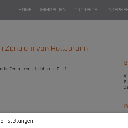
HOME
IMMOBILIEN
PROJEKTE
UNTERNE
m Zentrum von Hollabrunn
B
Ka
F
Z
P
Ka
 Einstellungen
Be