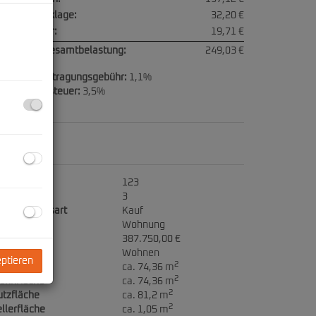
paraturrücklage:
32,20 €
msatzsteuer:
19,71 €
onatliche Gesamtbelastung:
249,03 €
rundbucheintragungsgebühr:
1,1%
runderwerbsteuer:
3,5%
ckdaten
jektnr.
123
immer
3
ermarktungsart
Kauf
jektart
Wohnung
ufpreis
387.750,00 €
utzungsart
Wohnen
eptieren
2
läche
ca. 74,36 m
2
ohnfläche
ca. 74,36 m
2
tzfläche
ca. 81,2 m
2
llerfläche
ca. 1,05 m