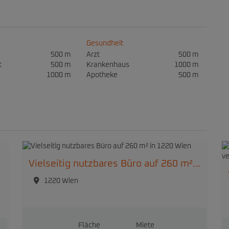
Gesundheit
500 m
Arzt
500 m
t
500 m
Krankenhaus
1000 m
1000 m
Apotheke
500 m
Vielseitig nutzbares Büro auf 260 m² in 1220 Wien
1220 Wien
Fläche
Miete