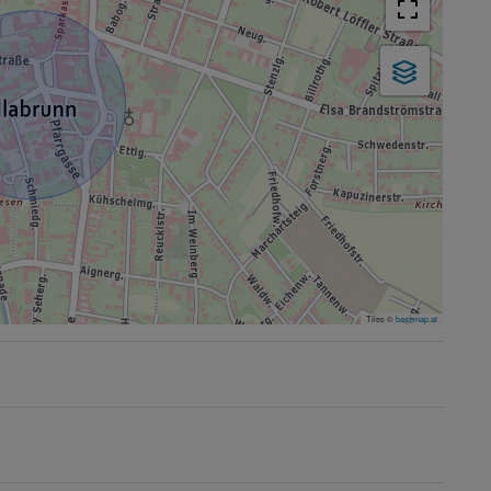
Tiles ©
basemap.at