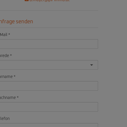
d.mayer@ipv-immo.at
nfrage senden
Mail
nrede
orname
achname
lefon