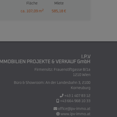
Fläche
Miete
2
ca. 107,09 m
585,18 €
I.P.V
IMMOBILIEN PROJEKTE & VERKAUF GmbH
Firmensitz: Frauenstiftgasse 8/1a
1210 Wien
Büro & Showroom: An der Landesbahn 3, 2100
Korneuburg
+43 1 407 83 12
+43 664 968 10 33
office@ipv-immo.at
www.ipv-immo.at