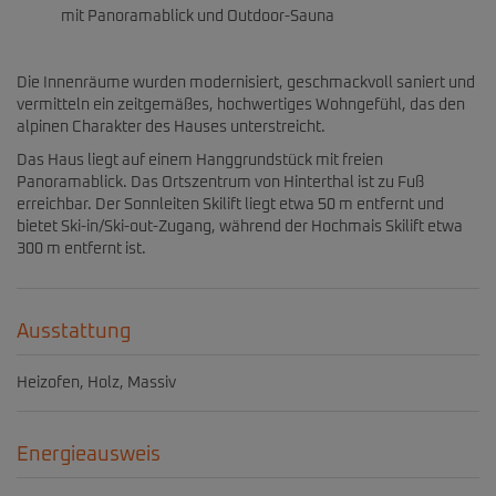
mit Panoramablick und Outdoor-Sauna
Die Innenräume wurden modernisiert, geschmackvoll saniert und
vermitteln ein zeitgemäßes, hochwertiges Wohngefühl, das den
alpinen Charakter des Hauses unterstreicht.
Das Haus liegt auf einem Hanggrundstück mit freien
Panoramablick. Das Ortszentrum von Hinterthal ist zu Fuß
erreichbar. Der Sonnleiten Skilift liegt etwa 50 m entfernt und
bietet Ski-in/Ski-out-Zugang, während der Hochmais Skilift etwa
300 m entfernt ist.
Ausstattung
Heizofen
Holz
Massiv
Energieausweis