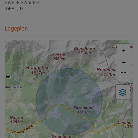
2
HWB
84 kWh/m
a
fGEE
1,07
Lageplan
+
−