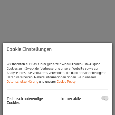
Cookie Einstellungen
Wir möchten auf Basis Ihrer (jederzeit widerrufbaren) Einwilligung
Cookies zum Zweck der Verbesserung unserer Website sowie zur
Analyse Ihres Userverhaltens verwenden, die dazu personenbezogene
Beschreibung
Daten verarbeiten. Nähere Informationen finden Sie in unserer
Datenschutzerklärung
und unserer
Cookie Policy
.
Dieses charmante Ferienhaus in bester Lage von Hinterthal
präsentiert sich nach einer umfassenden Innenrenovierung in
neuem Glanz. Während das ursprüngliche Gebäude aus dem Jahr
Technisch notwendige
immer aktiv
Cookies
1987 stammt, wurde das Haus innen vollständig erneuert und
überzeugt heute durch ein modernes, hochwertiges
Erscheinungsbild sowie ein stimmiges Wohnkonzept.