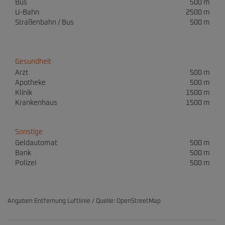
Bus
500 m
U-Bahn
2500 m
Straßenbahn / Bus
500 m
Gesundheit
Arzt
500 m
Apotheke
500 m
Klinik
1500 m
Krankenhaus
1500 m
Sonstige
Geldautomat
500 m
Bank
500 m
Polizei
500 m
Angaben Entfernung Luftlinie / Quelle: OpenStreetMap