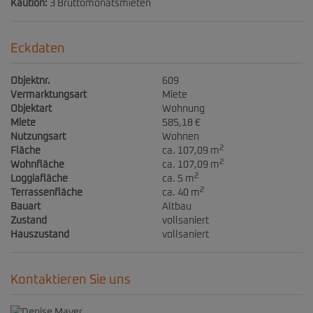
Kaution:
3 Bruttomonatsmieten
Eckdaten
Objektnr.
609
Vermarktungsart
Miete
Objektart
Wohnung
Miete
585,18 €
Nutzungsart
Wohnen
2
Fläche
ca. 107,09 m
2
Wohnfläche
ca. 107,09 m
2
Loggiafläche
ca. 5 m
2
Terrassenfläche
ca. 40 m
Bauart
Altbau
Zustand
vollsaniert
Hauszustand
vollsaniert
Kontaktieren Sie uns