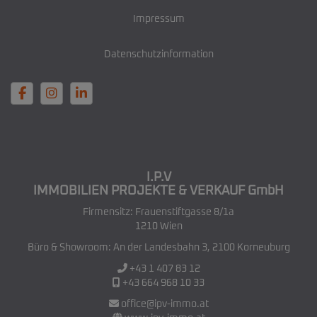
Impressum
Datenschutzinformation
I.P.V
IMMOBILIEN PROJEKTE & VERKAUF GmbH
Firmensitz: Frauenstiftgasse 8/1a
1210 Wien
Büro & Showroom: An der Landesbahn 3, 2100 Korneuburg
+43 1 407 83 12
+43 664 968 10 33
office@ipv-immo.at