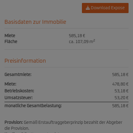
Download Expose
Basisdaten zur Immobilie
Miete
585,18 €
2
Fläche
ca. 107,09 m
Preisinformation
Gesamtmiete:
585,18 €
Miete:
478,80 €
Betriebskosten:
53,18 €
Umsatzsteuer:
53,20 €
monatliche Gesamtbelastung:
585,18 €
Provision:
Gemäß Erstauftraggeberprinzip bezahlt der Abgeber
die Provision.