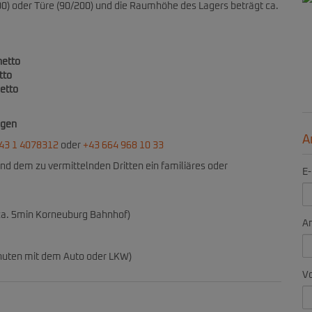
500) oder Türe (90/200) und die Raumhöhe des Lagers beträgt ca.
netto
tto
etto
igen
A
43 1 4078312
oder
+43 664 968 10 33
nd dem zu vermittelnden Dritten ein familiäres oder
E-
ca. 5min Korneuburg Bahnhof)
A
nuten mit dem Auto oder LKW)
V