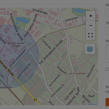
N
+
Te
−
Na
Wi
In
Tiles ©
basemap.at