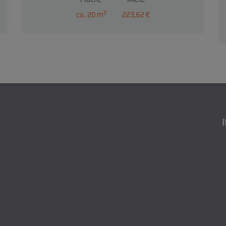
Fläche
Miete
2
ca. 20 m
223,62 €