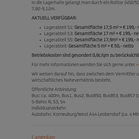
In die Lagerhalle gelangt man durch ein Rolltor (450/
7,82-9,12m.
AKTUELL VERFÜGBAR:
Lagerabteil S1:
Gesamtfläche 17,5 m² = € 199,- 
Lagerabteil S3:
Gesamtfläche 17 m² = € 199,- ne
Lagerabteil S5:
Gesamtfläche 17,9m² = € 199,- n
Lagerabteil:
Gesamtfläche 5 m² = € 50,- netto
Betriebskosten sind gesondert 0,8c/qm zu berücksicht
Für mehr Informationen wenden Sie sich gerne unter
+
Wir weisen darauf hin, dass zwischen dem Vermittler u
wirtschaftliches Naheverhältnis besteht.
Öffentliche Anbindung:
Bus: ca. 400m, Bus1, Bus2, Bus850, Bus853, Bus857 (
S-Bahn: R, S3, S4
Individualverkehr:
Autobahn: Korneuburg/West A44 Leobendorf (ca. 4 Mi
Lageplan