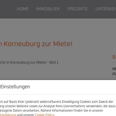
HOME
IMMOBILIEN
PROJEKTE
UNTERNE
in Korneuburg zur Miete!
B
Mi
F
 Einstellungen
P
n auf Basis Ihrer (jederzeit widerrufbaren) Einwilligung Cookies zum Zweck der
Ge
ng unserer Website sowie zur Analyse Ihres Userverhaltens verwenden, die dazu
zogene Daten verarbeiten. Nähere Informationen finden Sie in unserer
Mi
tzerklärung
und unserer
Cookie Policy
.