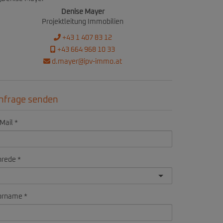
Denise Mayer
Projektleitung Immobilien
+43 1 407 83 12
+43 664 968 10 33
d.mayer@ipv-immo.at
nfrage senden
Mail
nrede
orname