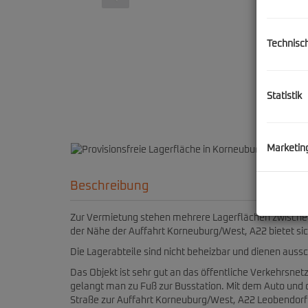
Technisc
Statistik
Marketin
Beschreibung
Zur Vermietung stehen mehrere Lagerflächen zwischen
der Nähe der Auffahrt Korneuburg/West, A22 bietet sich
Die Lagerabteile sind nicht beheizbar und dienen aus
Das Objekt ist sehr gut an das öffentliche Verkehrsne
gelangt man zu Fuß zur Busstation. Mit dem Auto und 
Straße zur Auffahrt Korneuburg/West, A22 Leobendor