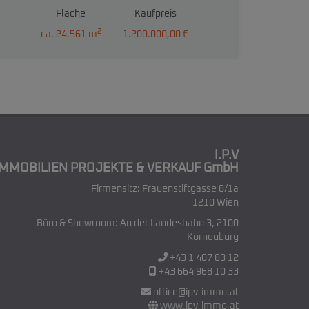
Fläche
Kaufpreis
2
ca. 24.561 m
1.200.000,00 €
I.P.V
IMMOBILIEN PROJEKTE & VERKAUF GmbH
Firmensitz: Frauenstiftgasse 8/1a
1210 Wien
Büro & Showroom: An der Landesbahn 3, 2100
Korneuburg
+43 1 407 83 12
+43 664 968 10 33
office@ipv-immo.at
www.ipv-immo.at