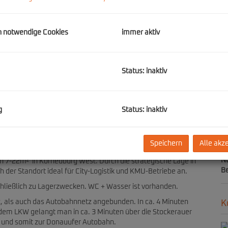
Be
mo
h notwendige Cookies
immer aktiv
Ka
Status: inaktiv
E
Ob
V
g
Status: inaktiv
Ob
Mi
N
Speichern
Alle akz
F
Nu
 7-22m² in Korneuburg West. Durch die strategische Lage in
B
 der Standort ideal für City-Logistik und KMU-Betriebe an.
schließlich zu Lagerzwecken. WC + Wasser ist vorhanden.
tz, als auch das Autobahnnetz angebunden. In ca. 4 Minuten
K
dem LKW gelangt man in ca. 3 Minuten über die Stockerauer
f und somit zur Donauufer Autobahn.