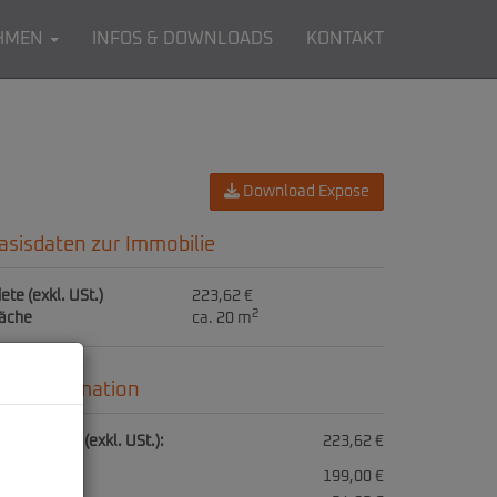
HMEN
INFOS & DOWNLOADS
KONTAKT
Download Expose
asisdaten zur Immobilie
ete (exkl. USt.)
223,62 €
2
läche
ca. 20 m
reisinformation
samtmiete (exkl. USt.):
223,62 €
ete:
199,00 €