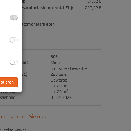
triebskosten:
24,62 €
natliche Gesamtbelastung (exkl. USt.):
223,62 €
ution:
3 Bruttomonatsmieten
ckdaten
jektnr.
606
ermarktungsart
Miete
jektart
Industrie / Gewerbe
ete (exkl. USt.)
223,62 €
utzungsart
Gewerbe
eptieren
2
läche
ca. 20 m
2
tzfläche
ca. 20 m
eziehbar
01.09.2025
ontaktieren Sie uns