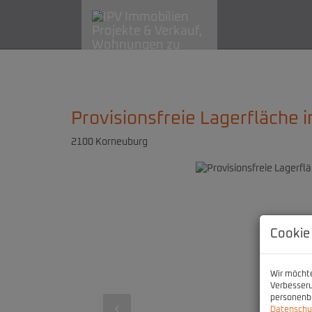
Provisionsfreie Lagerfläche 
2100 Korneuburg
Cookie
Wir möchte
Verbesseru
personenbe
Datenschu