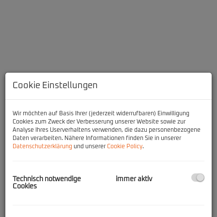
Cookie Einstellungen
Wir möchten auf Basis Ihrer (jederzeit widerrufbaren) Einwilligung
Cookies zum Zweck der Verbesserung unserer Website sowie zur
Analyse Ihres Userverhaltens verwenden, die dazu personenbezogene
Daten verarbeiten. Nähere Informationen finden Sie in unserer
Beschreibung
Datenschutzerklärung
und unserer
Cookie Policy
.
Zum Verkauf steht eine einzigartige Liegenschaft in erstklassiger
Lage von Winzendorf, die mit ihrem besonderen Charme und
Technisch notwendige
immer aktiv
Cookies
vielfältigen Nutzungsmöglichkeiten beeindruckt. Das Anwesen
(neben dem stillgelegten Kalksteinbruch) beherbergt ein
vielseitiges Veranstaltungszentrum, das sowohl für Indoor- als
auch für Open-Air-Events konzipiert ist. Aktuell dient es als