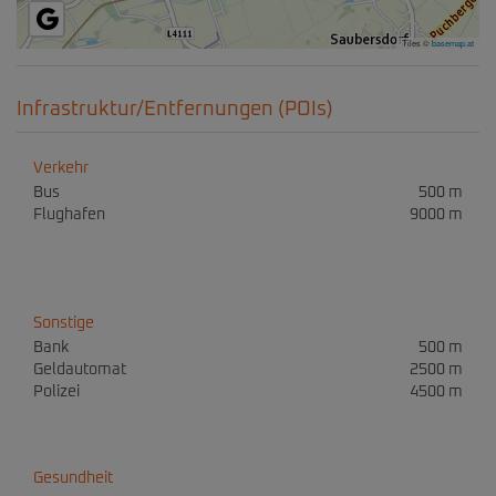
Tiles ©
basemap.at
Infrastruktur/Entfernungen (POIs)
Verkehr
Bus
500 m
Flughafen
9000 m
Sonstige
Bank
500 m
Geldautomat
2500 m
Polizei
4500 m
Gesundheit