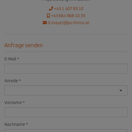
+43 1 407 83 12
+43 664 968 10 33
d.mayer@ipv-immo.at
Anfrage senden
E-Mail
Anrede
Vorname
Nachname