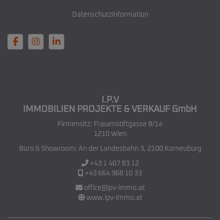
Datenschutzinformation
I.P.V
IMMOBILIEN PROJEKTE & VERKAUF GmbH
Firmensitz: Frauenstiftgasse 8/1a
1210 Wien
Büro & Showroom: An der Landesbahn 3, 2100 Korneuburg
+43 1 407 83 12
+43 664 968 10 33
office@ipv-immo.at
www.ipv-immo.at