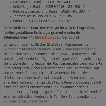
Gastronomie: Baujahr 2009 - NFL: 400 m²
Keller/Lager: Baujahr 2005 & 2016 - NFL: 300 m²
Parkplatzüberdachung: Baujahr 2022 - NFL: 300 m²
Tanzschule: Baujahr 2014 - NFL: 250 m²
Wohnhaus: Baujahr 2023 - NFL: 300 m²
Gerne steht Ihnen Frau Denise Mayer für weitere Fragen bzw.
flexibel gestaltbare Besichtigungstermine unter der
Telefonnummer
+43 664 968 10 33
zur Verfügung!
Winzendorf ist ein idyllischer Ortsteil der Marktgemeinde
Winzendorf-Muthmannsdorf im Bezirk Wiener Neustadt-Land,
Niederösterreich. Die Gemeinde liegt etwa 50 Kilometer südlich
von Wien. Winzendorf verfügt über eine gute Verkehrsanbindung:
Der örtliche Bahnhof liegt an der Puchbergerbahn, die eine direkte
Verbindung nach Wiener Neustadt ermöglicht. Die zentrale Lage
von Winzendorf ermöglicht es, die Annehmlichkeiten des
städtischen Lebens in Wiener Neustadt oder Wien schnell zu
erreichen, während man gleichzeitig die Ruhe und Lebensqualität
einer ländlichen Gemeinde genießt. Die Kombination aus
naturnaher Umgebung und guter Infrastruktur macht Winzendorf
zu einem attraktiven Wohnort für Familien, Berufspendler und
Ruhesuchende gleichermaßen.