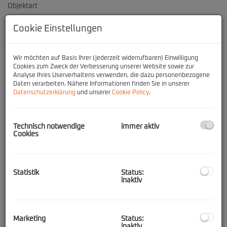
Objektart
Cookie Einstellungen
Preis
Wir möchten auf Basis Ihrer (jederzeit widerrufbaren) Einwilligung
-
Cookies zum Zweck der Verbesserung unserer Website sowie zur
Analyse Ihres Userverhaltens verwenden, die dazu personenbezogene
Daten verarbeiten. Nähere Informationen finden Sie in unserer
Zimmer
Datenschutzerklärung
und unserer
Cookie Policy
.
-
Wohnfläche (von/bis)
Technisch notwendige
immer aktiv
Cookies
-
Weitere Suchoptionen
Statistik
Status:
inaktiv
Filter zurücksetzen
Suchen
Marketing
Status:
inaktiv