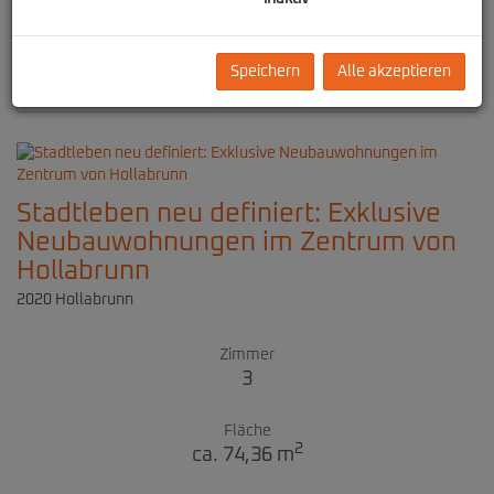
1
2
Speichern
Alle akzeptieren
Standardsortierung
×
Stadtleben neu definiert: Exklusive
Neubauwohnungen im Zentrum von
Hollabrunn
2020 Hollabrunn
Zimmer
3
Fläche
2
ca. 74,36 m