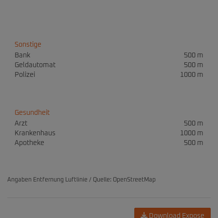
Sonstige
Bank
500 m
Geldautomat
500 m
Polizei
1000 m
Gesundheit
Arzt
500 m
Krankenhaus
1000 m
Apotheke
500 m
Angaben Entfernung Luftlinie / Quelle: OpenStreetMap
Download Expose