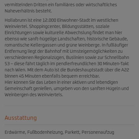
vermittelnden Dritten ein familiäres oder wirtschaftliches
Naheverhältnis besteht.
Hollabrunn ist eine 12.000 Einwohner-Stadt im westlichen
Weinviertel. Shoppingcenter, Bildungsstätten, soziale
Einrichtungen sowie kulturelle Abwechslung findet man hier
ebenso wie sanft-hügelige Landschaften, historische Gebäude,
romantische Kellergassen und grüne Weinberge. In fußläufiger
Entfernung liegt der Bahnhof mit Umsteigemöglichkeiten zu
verschiedenen Regionalzügen, Buslinien sowie zur Schnellbahn
S3 – diese fährt täglich im pendlerfreundlichen 30 Minuten-Takt
nach Wien. Mit dem Auto ist die Bundeshauptstadt über die A22
binnen 45 Minuten ebenfalls bequem erreichbar.
Hier können Sie das Leben in einer aktiven und lebendigen
Gemeinschaft genießen, umgeben von den sanften Hügeln und
Weinbergen des Weinviertels.
Ausstattung
Erdwärme
Fußbodenheizung
Parkett
Personenaufzug