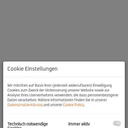
Cookie Einstellungen
Beschreibung
Wir möchten auf Basis Ihrer (jederzeit widerrufbaren) Einwilligung
Cookies zum Zweck der Verbesserung unserer Website sowie zur
Analyse Ihres Userverhaltens verwenden, die dazu personenbezogene
Die Top 20 befindet sich im ersten Obergeschoss, gliedert sich wie
Daten verarbeiten. Nähere Informationen finden Sie in unserer
folgt: Wohnküche mit Ausgang zur Freifläche, zwei Schlafzimmer,
Datenschutzerklärung
und unserer
Cookie Policy
.
Bad mit Dusche, separater Toilette und einem Abstellraum.
Zusätzlich lädt das begrünte Dachgeschoss zum Entspannen, -
Technisch notwendige
immer aktiv
Entschleunigen und Sonnenbaden ein.