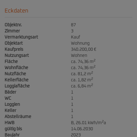
Eckdaten
Objektnr.
87
Zimmer
3
Vermarktungsart
Kauf
Objektart
Wohnung
Kaufpreis
340.200,00 €
Nutzungsart
Wohnen
2
Fläche
ca. 74,36 m
2
Wohnfläche
ca. 74,36 m
2
Nutzfläche
ca. 81,2 m
2
Kellerfläche
ca. 1,82 m
2
Loggiafläche
ca. 6,84 m
Bäder
1
WC
1
Loggien
1
Keller
1
Abstellräume
1
2
HWB
B, 26.01 kWh/m
a
gültig bis
14.06.2030
Baujahr
2023