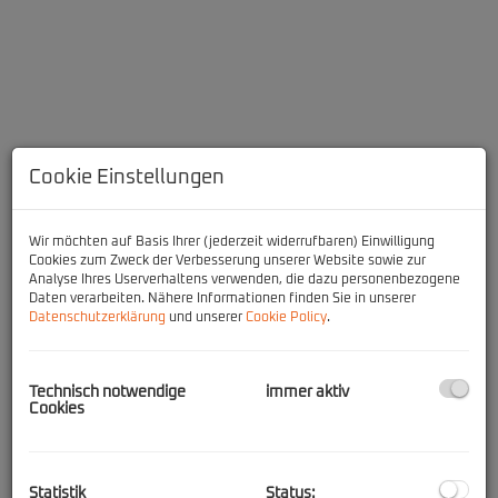
Cookie Einstellungen
Wir möchten auf Basis Ihrer (jederzeit widerrufbaren) Einwilligung
Cookies zum Zweck der Verbesserung unserer Website sowie zur
Analyse Ihres Userverhaltens verwenden, die dazu personenbezogene
Daten verarbeiten. Nähere Informationen finden Sie in unserer
Datenschutzerklärung
und unserer
Cookie Policy
.
Beschreibung
Zur Vermietung stehen mehrere Lagerflächen zwischen 7-22m²
Technisch notwendige
immer aktiv
in Korneuburg West. Durch die strategische Lage in der Nähe der
Cookies
Auffahrt Korneuburg/West, A22 bietet sich der Standort ideal für
City-Logistik und KMU-Betriebe an.
Die Lagerabteile sind nicht beheizbar und dienen ausschließlich zu
Statistik
Status: