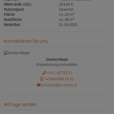
Miete (exkl. USt.)
223,62 €
Nutzungsart
Gewerbe
2
Fläche
ca. 20 m
2
Nutzfläche
ca. 20 m
Beziehbar
01.09.2025
Kontaktieren Sie uns
Denise Mayer
Projektleitung Immobilien
+43 1 407 83 12
+43 664 968 10 33
d.mayer@ipv-immo.at
Anfrage senden