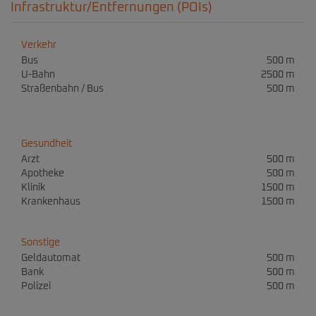
Infrastruktur/Entfernungen (POIs)
Verkehr
Bus
500 m
U-Bahn
2500 m
Straßenbahn / Bus
500 m
Gesundheit
Arzt
500 m
Apotheke
500 m
Klinik
1500 m
Krankenhaus
1500 m
Sonstige
Geldautomat
500 m
Bank
500 m
Polizei
500 m