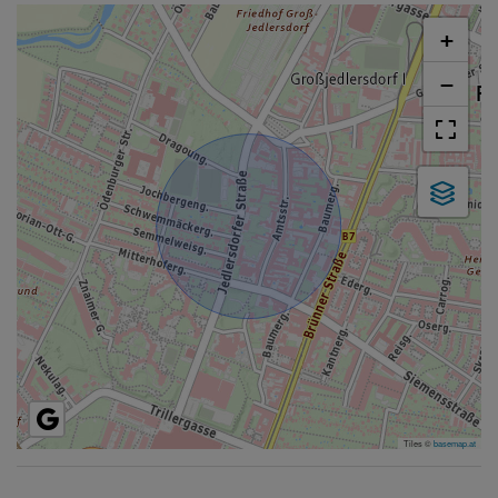
+
−
Tiles ©
basemap.at