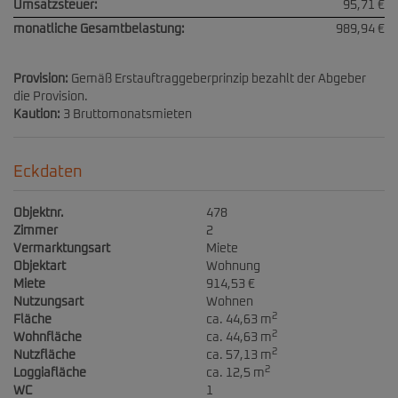
Umsatzsteuer:
95,71 €
monatliche Gesamtbelastung:
989,94 €
Provision:
Gemäß Erstauftraggeberprinzip bezahlt der Abgeber
die Provision.
Kaution:
3 Bruttomonatsmieten
Eckdaten
Objektnr.
478
Zimmer
2
Vermarktungsart
Miete
Objektart
Wohnung
Miete
914,53 €
Nutzungsart
Wohnen
2
Fläche
ca. 44,63 m
2
Wohnfläche
ca. 44,63 m
2
Nutzfläche
ca. 57,13 m
2
Loggiafläche
ca. 12,5 m
WC
1