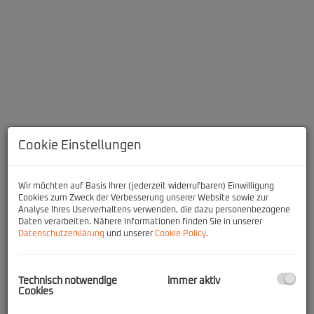
Cookie Einstellungen
Wir möchten auf Basis Ihrer (jederzeit widerrufbaren) Einwilligung
Cookies zum Zweck der Verbesserung unserer Website sowie zur
Beschreibung
Analyse Ihres Userverhaltens verwenden, die dazu personenbezogene
Daten verarbeiten. Nähere Informationen finden Sie in unserer
Datenschutzerklärung
und unserer
Cookie Policy
.
Ab sofort gelangen zwei Wohnungen in die Vermietung:
Alle Wohnungen verfügen über eine hochwertige Ausstattung und
bieten entweder eine Loggia, eine Terrasse oder einen Garten.
Technisch notwendige
immer aktiv
Weiters verfügen sie über einen durchdachten Grundriss, eine
Cookies
funktionelle Einbauküche und eine moderne Badausstattung.