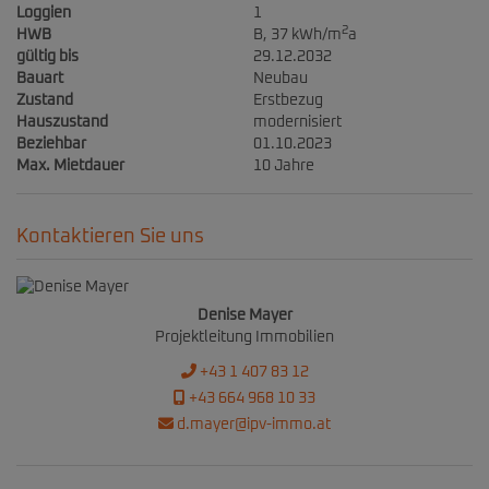
Loggien
1
2
HWB
B, 37 kWh/m
a
gültig bis
29.12.2032
Bauart
Neubau
Zustand
Erstbezug
Hauszustand
modernisiert
Beziehbar
01.10.2023
Max. Mietdauer
10 Jahre
Kontaktieren Sie uns
Denise Mayer
Projektleitung Immobilien
+43 1 407 83 12
+43 664 968 10 33
d.mayer@ipv-immo.at