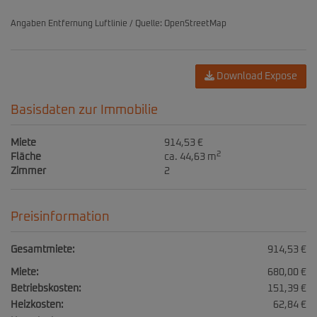
Angaben Entfernung Luftlinie / Quelle: OpenStreetMap
Download Expose
Basisdaten zur Immobilie
Miete
914,53 €
2
Fläche
ca. 44,63 m
Zimmer
2
Preisinformation
Gesamtmiete:
914,53 €
Miete:
680,00 €
Betriebskosten:
151,39 €
Heizkosten:
62,84 €