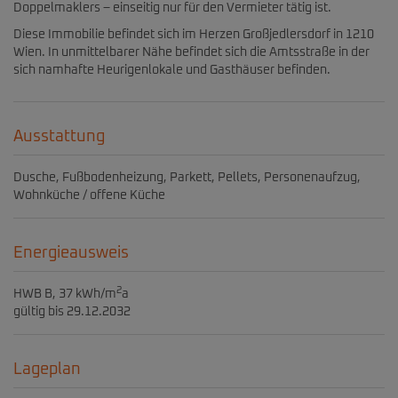
Doppelmaklers – einseitig nur für den Vermieter tätig ist.
Diese Immobilie befindet sich im Herzen Großjedlersdorf in 1210
Wien. In unmittelbarer Nähe befindet sich die Amtsstraße in der
sich namhafte Heurigenlokale und Gasthäuser befinden.
Ausstattung
Dusche
Fußbodenheizung
Parkett
Pellets
Personenaufzug
Wohnküche / offene Küche
Energieausweis
2
HWB
B, 37 kWh/m
a
gültig bis
29.12.2032
Lageplan