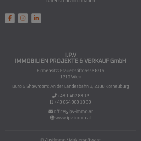
Datenschutzinformation
I.P.V
IMMOBILIEN PROJEKTE & VERKAUF GmbH
Firmensitz: Frauenstiftgasse 8/1a
1210 Wien
Büro & Showroom: An der Landesbahn 3, 2100 Korneuburg
+43 1 407 83 12
+43 664 968 10 33
office@ipv-immo.at
www.ipv-immo.at
©
Justimmo
/
Maklersoftware