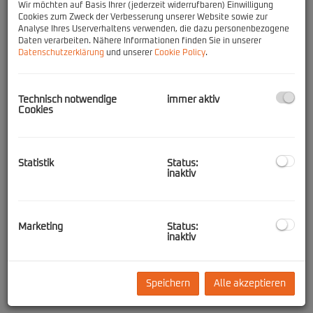
Wir möchten auf Basis Ihrer (jederzeit widerrufbaren) Einwilligung
Objektart
Cookies zum Zweck der Verbesserung unserer Website sowie zur
Analyse Ihres Userverhaltens verwenden, die dazu personenbezogene
Daten verarbeiten. Nähere Informationen finden Sie in unserer
Datenschutzerklärung
und unserer
Cookie Policy
.
Preis
-
Technisch notwendige
immer aktiv
Cookies
Zimmer
-
Statistik
Status:
Wohnfläche (von/bis)
inaktiv
-
Marketing
Status:
Weitere Suchoptionen
inaktiv
Filter zurücksetzen
Suchen
Speichern
Alle akzeptieren